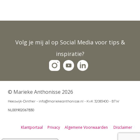
Volg je mij al op Social Media voor tips &
inspiratie?
© Marieke Anthonisse 2026
Heeswijk-Dinther - info@mariekeanthonisse.nl -
KvK 32083400 - BTW
NL001902067B30
Klantportaal
Privacy
Algemene Voorwaarden
Disclaimer