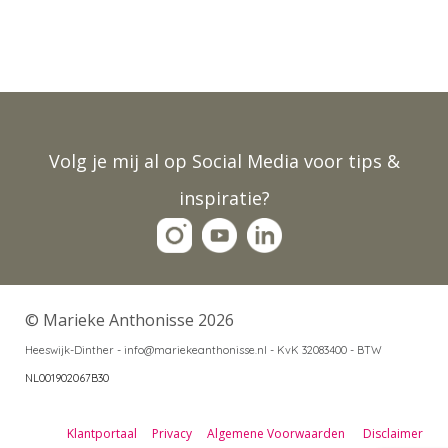
Volg je mij al op Social Media voor tips &
inspiratie?
© Marieke Anthonisse 2026
Heeswijk-Dinther - info@mariekeanthonisse.nl -
KvK 32083400 - BTW
NL001902067B30
Klantportaal
Privacy
Algemene Voorwaarden
Disclaimer