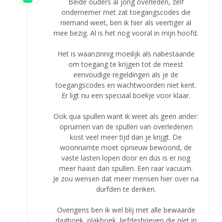
Beide ouders al jong overleden, zelf
ondernemer met zat toegangscodes die
niemand weet, ben ik hier als veertiger al
mee bezig. Al is het nog vooral in mijn hoofd.
Het is waanzinnig moeilijk als nabestaande
om toegang te krijgen tot de meest
eenvoudige regeldingen als je de
toegangscodes en wachtwoorden niet kent.
Er ligt nu een speciaal boekje voor klaar.
Ook qua spullen want ik weet als geen ander:
opruimen van de spullen van overledenen
kost veel meer tijd dan je krijgt. De
woonruimte moet opnieuw bewoond, de
vaste lasten lopen door en dus is er nog
meer haast dan spullen. Een raar vacuüm.
Je zou wensen dat meer mensen hier over na
durfden te denken.
Overigens ben ik wel blij met alle bewaarde
dagboek, plakboek, liefdesbrieven die níet in