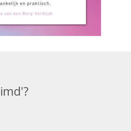
uimd'
?