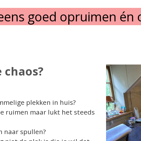
jk eens goed opruimen én 
e chaos?
ommelige plekken in huis?
te ruimen maar lukt het steeds
en naar spullen?