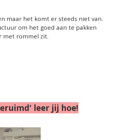
n maar het komt er steeds niet van.
tructuur om het goed aan te pakken
r met rommel zit.
uimd' leer jij hoe!