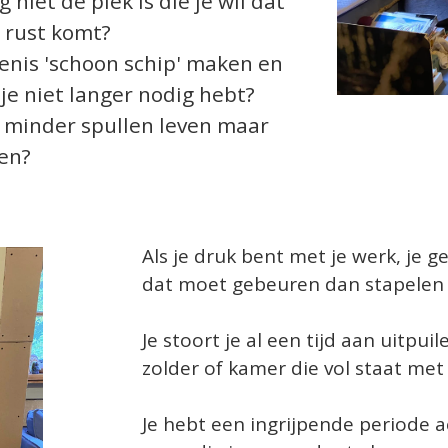
niet de plek is die je wil dat
t rust komt?
tenis 'schoon schip' maken en
je niet langer nodig hebt?
 minder spullen leven maar
nen?
Als je druk bent met je werk, je ge
dat moet gebeuren dan stapelen d
Je stoort je al een tijd aan uitpui
zolder of kamer die vol staat met
Je hebt een ingrijpende periode 